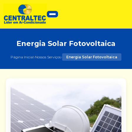
Energia Solar Fotovoltaica
›
›
Página Inicial
Nossos Serviços
Energia Solar Fotovoltaica